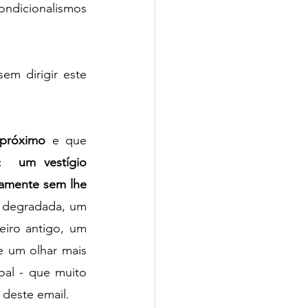
ondicionalismos 
m dirigir este 
 próximo 
e que 
:  
um vestígio 
amente sem lhe 
 degradada, um 
iro antigo, um 
e um olhar mais 
al - que muito 
 deste email.