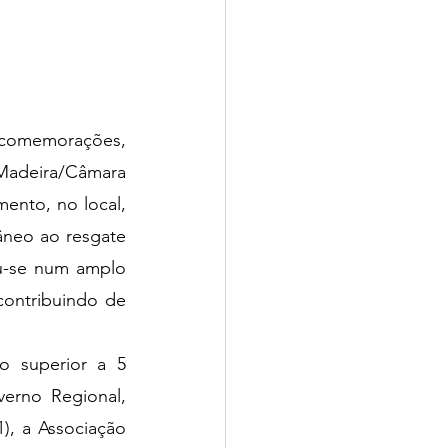
 comemorações, 
Madeira/Câmara 
ento, no local, 
neo ao resgate 
-se num amplo 
contribuindo de 
 superior a 5 
erno Regional, 
, a Associação 