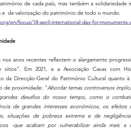
património de cada país, mas também a solidariedade in
a e  da valorização do património de todo o mundo.
org/en/focus/18-april-international-day-for-monuments-
midade 
nos anos recentes reflectem o alargamento progressi
sítios". Em 2021, a a Associação Casas com Histó
to da Direcção-Geral do Património Cultural quanto à 
io de proximidade: "
Abordar temas controversos implic
 grandes desafios do nosso tempo, como o combate 
lência de grandes interesses económicos, os efeitos d
sas, situações de pobreza extrema e de negligência 
os -que acabam por vulnerabilizar ainda mais a cul