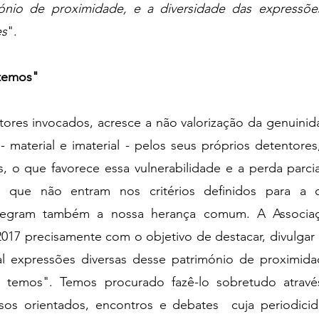
nio de proximidade, e a diversidade das expressões 
es
".  
temos"  
ores invocados, acresce a não valorização da genuinida
- material e imaterial - pelos seus próprios detentores,
s, o que favorece essa vulnerabilidade e a perda parcial 
s que não entram nos critérios definidos para a cl
ntegram também a nossa herança comum. A Associa
2017 precisamente com o objetivo de destacar, divulgar e 
l expressões diversas desse património de proximida
 temos". Temos procurado fazê-lo sobretudo através
os orientados, encontros e debates  cuja periodicida