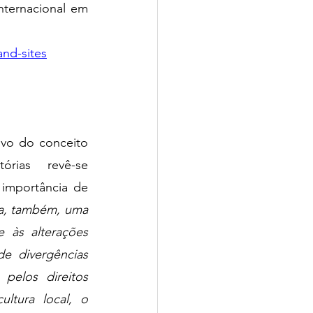
ternacional em 
and-sites
vo do conceito 
rias  revê-se 
importância de 
a, também, uma 
às alterações 
e divergências 
pelos direitos 
tura local, o 