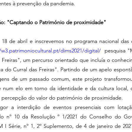
rentes à prevenção da pandemia. 
ção: "Captando o Património de proximidade" 
a 18 de abril e inscrevemos no programa nacional das
//w3.patrimoniocultural.pt/dims2021/digital/
  pesquisa "
Freiras", um percurso orientado que incluía o conhecim
a do Curral das Freiras". Partindo de um apelo espontâ
ens de um passado comum, este projeto transformou
 e num elo em torno da identidade e da cultura local, 
 a percepção do valor do património de proximidade.
or a interdição de eventos presenciais com lotação
 do nº 10 da Resolução º 1/2021 do Conselho do Gov
I Série, nº 1, 2º Suplemento, de 4 de janeiro de 2021)