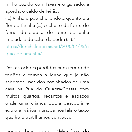
milho cozido com favas e o guisado, a 
açorda, o caldo de feijão.
(...) Vinha o pão cheirando a quente e à 
flor da farinha (...) o cheiro da flor e do 
forno, do crepitar do lume, da lenha 
imolada e do calor da pedra (...)."
https://funchalnoticias.net/2020/04/25/o
-pao-de-amanha/
Destes odores perdidos num tempo de 
fogões e fornos a lenha que já não 
sabemos usar, dos cozinhados de uma 
casa na Rua do Quebra-Costas com 
muitos quartos, recantos e espaços 
onde uma criança podia descobrir e 
explorar vários mundos nos fala o texto 
que hoje partilhamos convosco. 
Fiquem bem, com  "
Memórias do 