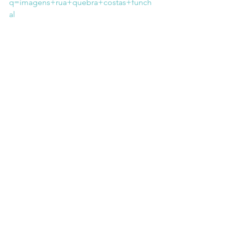
q=imagens+rua+quebra+costas+funch
al