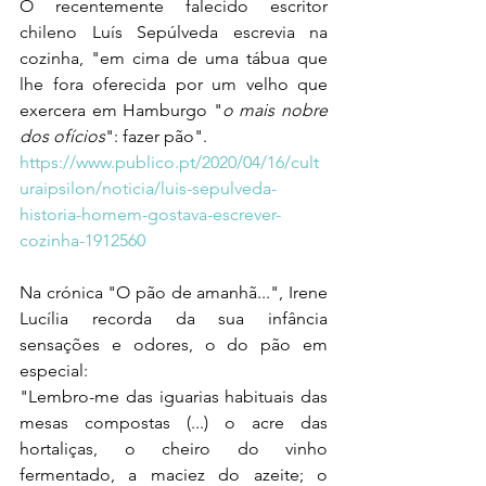
O recentemente falecido escritor 
chileno Luís Sepúlveda escrevia na 
cozinha, "em cima de uma tábua que 
lhe fora oferecida por um velho que 
exercera em Hamburgo "
o mais nobre 
dos ofícios
": fazer pão".
https://www.publico.pt/2020/04/16/cult
uraipsilon/noticia/luis-sepulveda-
historia-homem-gostava-escrever-
cozinha-1912560
Na crónica "O pão de amanhã...", Irene 
Lucília recorda da sua infância 
sensações e odores, o do pão em 
especial:
"Lembro-me das iguarias habituais das 
mesas compostas (...) o acre das 
hortaliças, o cheiro do vinho 
fermentado, a maciez do azeite; o 