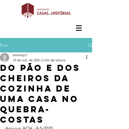
Post
zearaujo1
19 de out. de 2021
2 min de leitura
Do pão e dos
cheiros da
cozinha de
uma casa no
Quebra-
Costas
Arquivo ACH - 8-5-2020