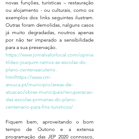
novas funções, turísticas – restauração 
ou alojamento - ou culturais, como os 
exemplos dos links seguintes ilustram. 
Outras foram demolidas, nalguns casos 
já muito degradadas, noutros apenas 
por não ter imperado a sensibilidade 
para a sua preservação.
https://www.jornalvalorlocal.com/opinia
tildeo-joaquim-ramos-as-escolas-do-
plano-centenaacuterio.
html
https://www.cm-
arouca.pt/municipio/areas-de-
atuacao/obras-municipais/recuperacao-
das-escolas-primarias-do-plano-
centenario-para-fins-turisticos/
Fiquem bem, aproveitando o bom 
tempo de Outono e a extensa 
programação das JEP 2020 connosco, 