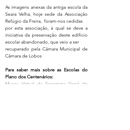
As imagens anexas da antiga escola da 
Seara Velha, hoje sede da Associação 
Refúgio da Freira,  foram-nos cedidas 
por esta associação, à qual se deve a 
iniciativa da preservação deste edifício 
escolar abandonado, que veio a ser 
recuperado pela Câmara Municipal de 
Câmara de Lobos
Para saber mais sobre as Escolas do 
Plano dos Centenários:
Museu Virtual da Secretaria Geral do 
Ministério da Educação e Cultura
, 
http://193.137.22.223/pt/patrimonio-
educativo/museu-
virtual/exposicoes/os-edificios-
escolares-do-plano-dos-centenarios/