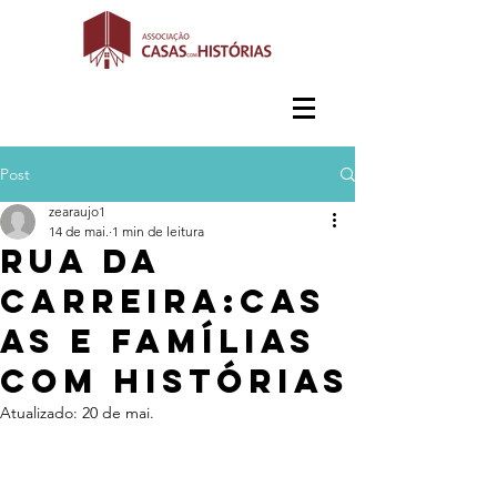
Post
zearaujo1
14 de mai.
1 min de leitura
Rua da
Carreira:Cas
as e famílias
com histórias
Atualizado:
20 de mai.