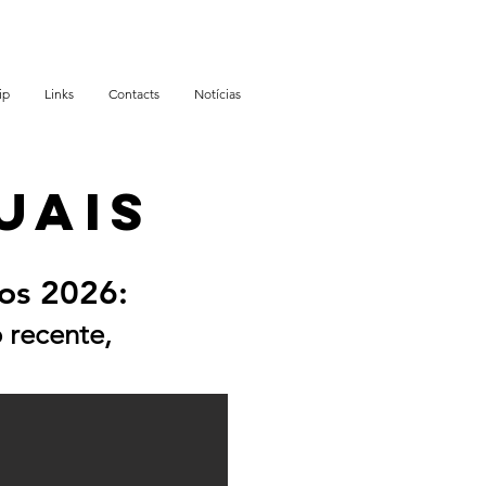
ip
Links
Contacts
Notícias
UAIS
ios 2026:
recente,
"