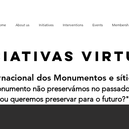
ome
About us
Initiatives
Interventions
Events
Membersh
ciativas VIRT
rnacional dos Monumentos e sít
numento não preservámos no passado 
ou queremos preservar para o futuro?