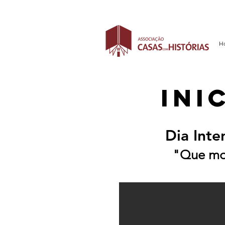
H
ini
Dia Inte
"Que mo