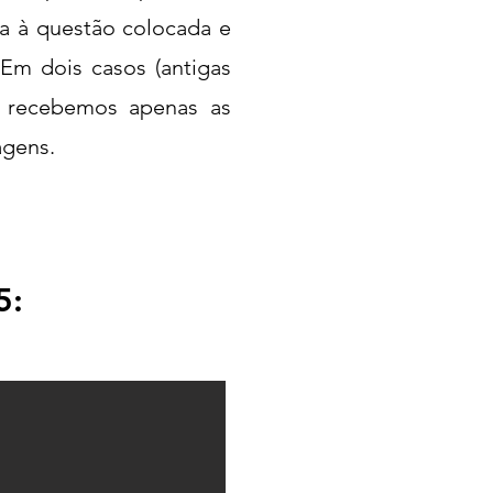
ta à questão colocada e
Em dois casos (antigas
, recebemos apenas as
agens.
5: