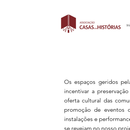
In
Os espaços geridos pel
incentivar a preservação
oferta cultural das com
promoção de eventos cul
instalações e performance
se revejam no nosso proje