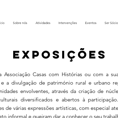
ício
Sobre nós
Atividades
Intervenções
Eventos
Ser Sócio
Exposições
a Associação Casas com Histórias ou com a sua
 e a divulgação de património rural e urbano re
unidades envolventes, através da criação de núc
turais diversificados e abertos à participaçã
s de várias expressões artísticas, com especial at
to informal e queiram dar a conhecer o seu trabalh