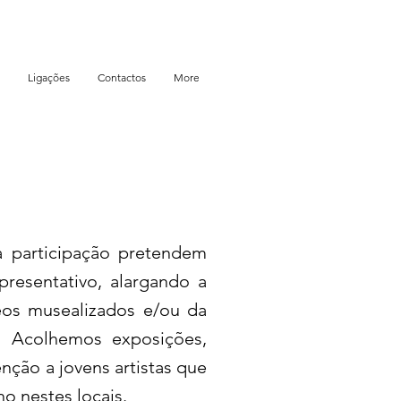
Ligações
Contactos
More
 participação pretendem
presentativo, alargando a
leos musealizados e/ou da
o. Acolhemos exposições,
enção a jovens artistas que
o nestes locais.