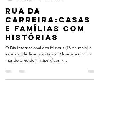
zearaujo1
14 de mai.
1 min de leitura
Rua da
Carreira:Casas
e famílias com
histórias
O Dia Internacional dos Museus (18 de maio) é
este ano dedicado ao tema "Museus a unir um
mundo dividido": https://icom-
portugal.org/2026/03/27/museus-a-unir-um-
mundo-dividido-o-tema-do-dia-internacional-dos-
museus-2026/ A Associação Casas com Histórias
(ACH) associa-se a esta comemoração assinalando
a Rua da Carreira como um museu ao ar livre, que
preserva grande parte do património edificado no
seu contexto original e evoca, através das suas
casas e das memórias de quem