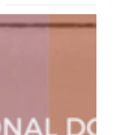
de São João, 24 de junho, um evento de partilha e
celebração destas festas, que terá dois
momentos: 18H30 – Roda de Santos Um encontro
informal entre convidados e participantes,
mediado por Margarida Camacho, abordará o
enquadramento cultural e as nossas memórias dos
Santos Populares na Madeira. Os convidados para
dinamizar esta conversa pa