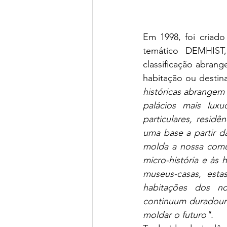
Em 1998, foi criad
temático DEMHIST,
classificação abrang
habitação ou destina
históricas abrangem 
palácios mais lux
particulares, residê
uma base a partir d
molda a nossa com
micro-história e às 
museus-casas, estas
habitações dos no
continuum duradouro
moldar o futuro".