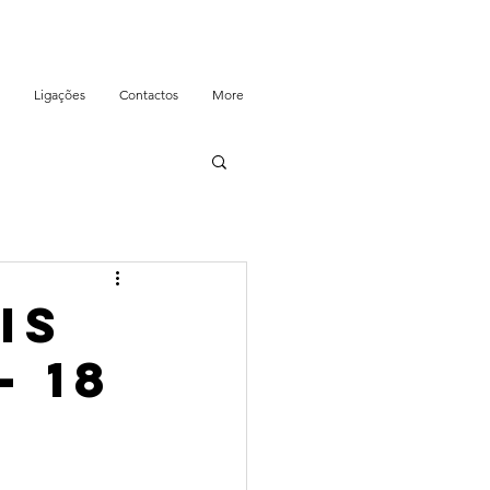
Ligações
Contactos
More
is
- 18