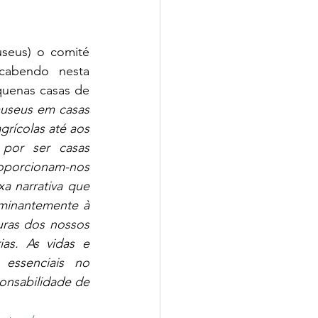
seus) o comité 
cabendo nesta 
quenas casas de 
useus 
em casas 
rícolas até aos 
por ser casas 
roporcionam-nos 
a narrativa que 
inantemente à 
uras dos nossos 
as. As vidas e 
ssenciais no 
nsabilidade de 