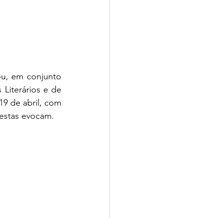
ou, em conjunto 
terários e de 
9 de abril, com 
 estas evocam.