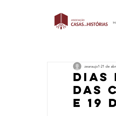
In
zearaujo1
21 de abr
Dias
das 
e 19 