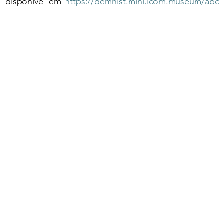
, disponível em 
https://demhist.mini.icom.museum/ab