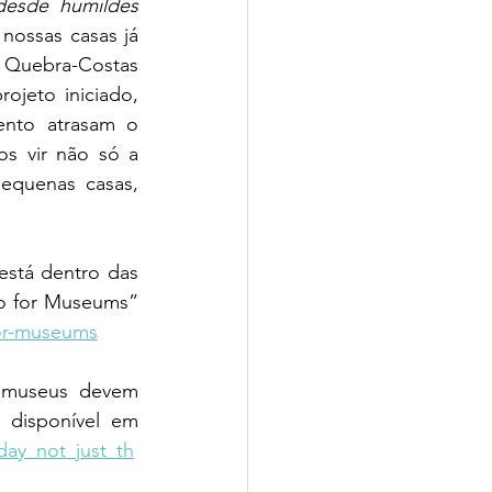
desde humildes 
nossas casas já 
Costas 
projeto iniciado, 
ento atrasam o 
s vir não só a 
equenas casas, 
está dentro das 
o for Museums” 
for-museums
 museus devem 
homenagear o quotidiano, não apenas o extraordinário"). Ariana Curtis, disponível em 
day_not_just_th