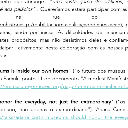
ceito que abrange  "
uma vasta gama de edifícios, 
té aos palácios" 
. Quereríamos estara participar com as 
adas, na rua do Quebra-
mhistorias.pt/reabilitacaomusealizaçaoedinamizacao
), 
iras, ainda por iniciar. As dificuldades de financiam
tes propósitos, mas não desistimos deles e confiamo
rticipar  ativamente nesta celebração com as nossas p
ivas:
eums is inside our own homes
” ("o futuro dos museus 
an Pamuk, ponto 11 do documento “A modest Manifest
://en.masumiyetmuzesi.org/page/a-modest-manifesto-
nor the everyday, not just the extraordinary
" ("os
/talks/ariana_curtis_museums_should_honor_the_every