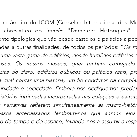
o no âmbito do ICOM (Conselho Internacional dos Mu
 abreviatura do francês "Demeures Historiques", 
ente tipologias que vão desde castelos e palácios a pe
das a outras finalidades, de todos os períodos: "
Os m
uma vasta gama de edifícios, desde humildes edifícios ag
uosos. Os nossos museus, quer tenham começado 
ncias do clero, edifícios públicos ou palácios reais, p
a qual contar uma história, um fio condutor da complex
unidade e sociedade. Embora nos dediquemos predom
histórias intrincadas incorporadas nas coleções e estrut
 narrativas refletem simultaneamente as macro-históri
ssos antepassados lembram-nos que somos elos e
 do tempo e do espaço, levando-nos a assumir a respo