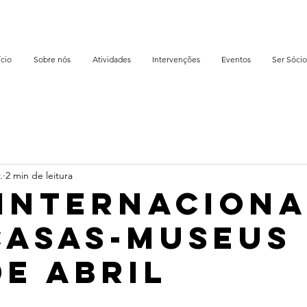
ício
Sobre nós
Atividades
Intervenções
Eventos
Ser Sócio
.
2 min de leitura
 Internaciona
Casas-Museus 
de abril