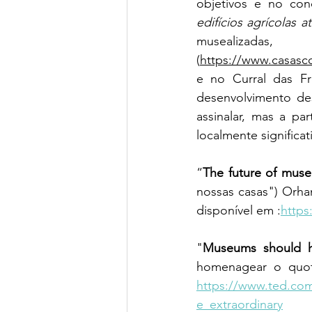
objetivos e no con
edifícios agrícolas a
musealiz
(
https://www.casasco
e no Curral das Fre
desenvolvimento des
assinalar, mas a pa
localmente significat
“
The future of mus
nossas casas") Orh
disponível em :
https
"
Museums should ho
https://www.ted.com
e_extraordinary